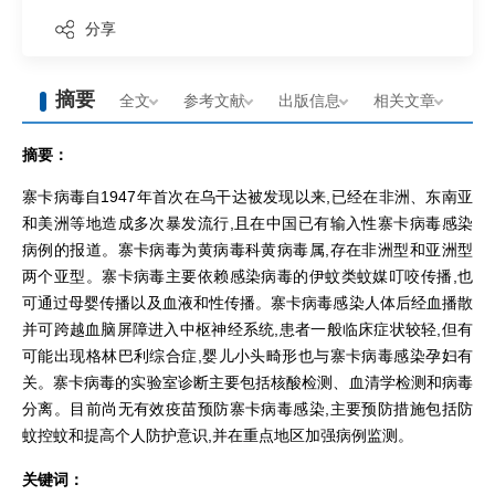
分享
摘要
全文
参考文献
出版信息
相关文章
摘要：
寨卡病毒自1947年首次在乌干达被发现以来,已经在非洲、东南亚
和美洲等地造成多次暴发流行,且在中国已有输入性寨卡病毒感染
病例的报道。寨卡病毒为黄病毒科黄病毒属,存在非洲型和亚洲型
两个亚型。寨卡病毒主要依赖感染病毒的伊蚊类蚊媒叮咬传播,也
可通过母婴传播以及血液和性传播。寨卡病毒感染人体后经血播散
并可跨越血脑屏障进入中枢神经系统,患者一般临床症状较轻,但有
可能出现格林巴利综合症,婴儿小头畸形也与寨卡病毒感染孕妇有
关。寨卡病毒的实验室诊断主要包括核酸检测、血清学检测和病毒
分离。目前尚无有效疫苗预防寨卡病毒感染,主要预防措施包括防
蚊控蚊和提高个人防护意识,并在重点地区加强病例监测。
关键词：