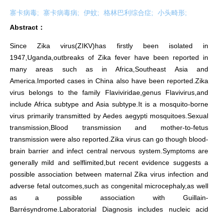
寨卡病毒;
寨卡病毒病;
伊蚊;
格林巴利综合症;
小头畸形;
Abstract：
Since Zika virus(ZIKV)has firstly been isolated in
1947,Uganda,outbreaks of Zika fever have been reported in
many areas such as in Africa,Southeast Asia and
America.Imported cases in China also have been reported.Zika
virus belongs to the family Flaviviridae,genus Flavivirus,and
include Africa subtype and Asia subtype.It is a mosquito-borne
virus primarily transmitted by Aedes aegypti mosquitoes.Sexual
transmission,Blood transmission and mother-to-fetus
transmission were also reported.Zika virus can go though blood-
brain barrier and infect central nervous system.Symptoms are
generally mild and selflimited,but recent evidence suggests a
possible association between maternal Zika virus infection and
adverse fetal outcomes,such as congenital microcephaly,as well
as a possible association with Guillain-
Barrésyndrome.Laboratorial Diagnosis includes nucleic acid