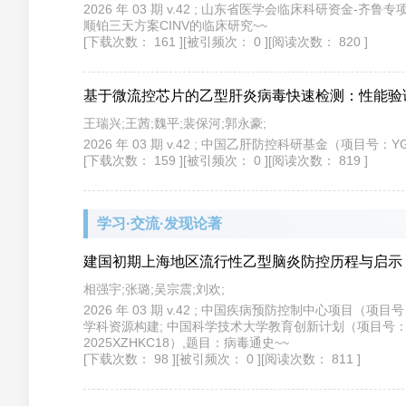
2026 年 03 期 v.42 ; 山东省医学会临床科研资金-
顺铂三天方案CINV的临床研究~~
[下载次数： 161 ]
[被引频次： 0 ]
[阅读次数： 820 ]
基于微流控芯片的乙型肝炎病毒快速检测：性能验
王瑞兴;王茜;魏平;裴保河;郭永豪;
2026 年 03 期 v.42 ; 中国乙肝防控科研基金（项目
[下载次数： 159 ]
[被引频次： 0 ]
[阅读次数： 819 ]
学习·交流·发现论著
建国初期上海地区流行性乙型脑炎防控历程与启示
相强宇;张璐;吴宗震;刘欢;
2026 年 03 期 v.42 ; 中国疾病预防控制中心项目
学科资源构建; 中国科学技术大学教育创新计划（项目号：2
2025XZHKC18）,题目：病毒通史~~
[下载次数： 98 ]
[被引频次： 0 ]
[阅读次数： 811 ]