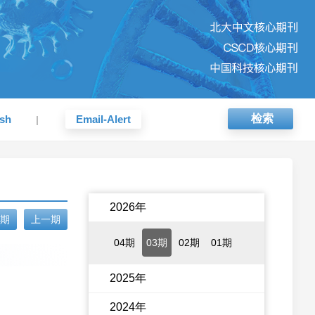
检索
ish
Email-Alert
|
2026年
期
上一期
04期
03期
02期
01期
2025年
2024年