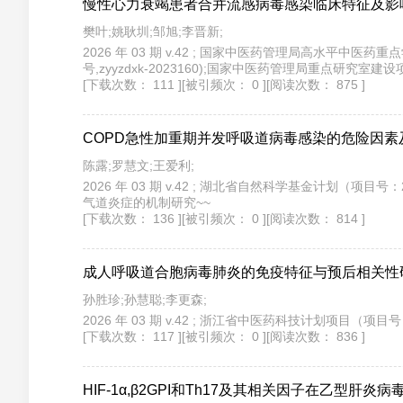
慢性心力衰竭患者合并流感病毒感染临床特征及影
樊叶;姚耿圳;邹旭;李晋新;
2026 年 03 期 v.42 ; 国家中医药管理局高水平中
号,zyyzdxk-2023160);国家中医药管理局重点研究室建设
[下载次数： 111 ]
[被引频次： 0 ]
[阅读次数： 875 ]
COPD急性加重期并发呼吸道病毒感染的危险因素及其与
陈露;罗慧文;王爱利;
2026 年 03 期 v.42 ; 湖北省自然科学基金计划（项
气道炎症的机制研究~~
[下载次数： 136 ]
[被引频次： 0 ]
[阅读次数： 814 ]
成人呼吸道合胞病毒肺炎的免疫特征与预后相关性
孙胜珍;孙慧聪;李更森;
2026 年 03 期 v.42 ; 浙江省中医药科技计划项目（
[下载次数： 117 ]
[被引频次： 0 ]
[阅读次数： 836 ]
HIF-1α,β2GPI和Th17及其相关因子在乙型