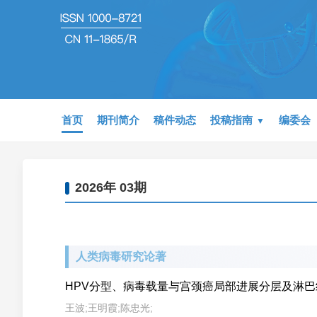
首页
期刊简介
稿件动态
投稿指南
编委会
2026年 03期
人类病毒研究论著
HPV分型、病毒载量与宫颈癌局部进展分层及淋
王波;王明霞;陈忠光;