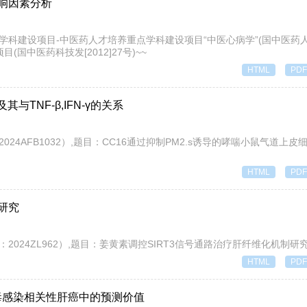
响因素分析
医药重点学科建设项目-中医药人才培养重点学科建设项目“中医心病学”(国中医药人教函
项目(国中医药科技发[2012]27号)~~
HTML
PDF
TNF-β,IFN-γ的关系
目号：2024AFB1032）,题目：CC16通过抑制PM2.s诱导的哮喘小鼠气道上
HTML
PDF
研究
项目号：2024ZL962）,题目：姜黄素调控SIRT3信号通路治疗肝纤维化机制研究
HTML
PDF
肝炎病毒感染相关性肝癌中的预测价值