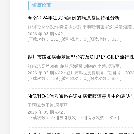
短篇论著
海南2024年狂犬病病例的病原基因特征分析
张明慧;林小政;许晓诺;谢永慧;于鹏程;劳世军;刘淑清;崔蕾;
2026 年 03 期 v.42 ;
[下载次数： 131 ]
[被引频次： 0 ]
[阅读次数： 927 ]
银川市诺如病毒基因型分布及GⅡ.P17-GⅡ.17流
张伟宏;高烨;秦红;纳玮;郭媛媛;刘晓静;李萍;樊瑞军;
2026 年 03 期 v.42 ; 银川市科技支撑项目（项目号
[下载次数： 139 ]
[被引频次： 0 ]
[阅读次数： 834 ]
Nrf2/HO-1信号通路在诺如病毒腹泻患儿中的表达
于丽瑞;黄玉焕;周曼丽;
2026 年 03 期 v.42 ;
[下载次数： 77 ]
[被引频次： 0 ]
[阅读次数： 815 ]