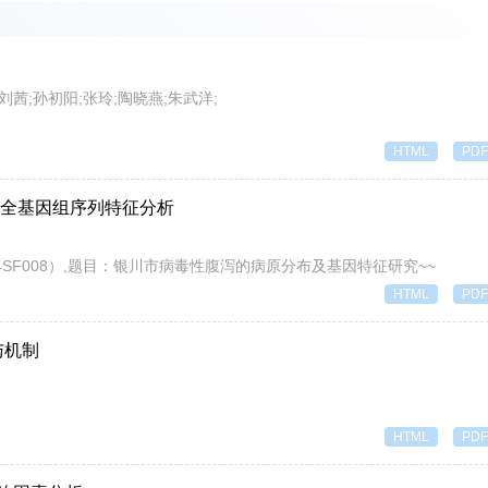
刘茜;孙初阳;张玲;陶晓燕;朱武洋;
HTML
PDF
行株全基因组序列特征分析
：2024SF008）,题目：银川市病毒性腹泻的病原分布及基因特征研究~~
HTML
PDF
与机制
HTML
PDF