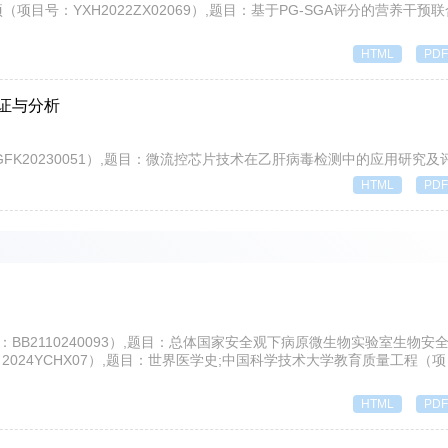
齐鲁专项（项目号：YXH2022ZX02069）,题目：基于PG-SGA评分的营养干
HTML
PDF
证与分析
号：YGFK20230051）,题目：微流控芯片技术在乙肝病毒检测中的应用研究及
HTML
PDF
（项目号：BB2110240093）,题目：总体国家安全观下病原微生物实验室生物
024YCHX07）,题目：世界医学史;中国科学技术大学教育质量工程（
HTML
PDF