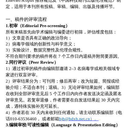
Elsevier/Scopus 推荐规范及《中国科技期刊出版伦理规范》制
定，适用于本刊所有投稿、审稿、编辑、出版及传播环节。
一、稿件的评审流程
1.
初审（
Editorial Pre-screening）
所有来稿首先由
学术
编辑与编委进行初筛，评估维度包括：
1）
文章是否具有正确的政治导向；
2）
病毒学领域的创新性与科学意义；
3）
实验设计、数据完整性及伦理合规性。
不符合期刊要求
的稿件将在
7 个工作日内退稿并附简要原因。
2.
同行评议（
Peer Review）
1）
通过初
审
的稿件由
编辑部
邀请
2–3 名病毒学或相关领域专
家进行双盲评审。
2
）
评审结果分为：
可刊用
；
修后再审；改为短篇、简报或经
验介绍；不适合本刊；退稿。
3）
无论
评审结果如何
，编辑部
在收到全部评审意见后
5 个工作日内向作者发送决定函及匿名
评审意见。
若复审退修，作者需要在
自发
送结果
起
30 天内完
成，遇特殊实验补充可延长。
4
）
作者若在
30 天内未收到任何通知，请主动联系编辑部（
电
话
0
10-63536460
，
或者邮箱
bjb@bdxb.net.cn）。
3.
编辑审校
/可读性编辑（Language & Presentation Editing）