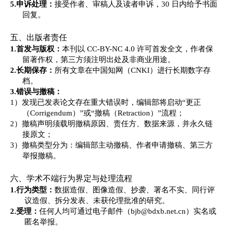
5.
申诉处理：
接受作者、审稿人及读者申诉，
30 日内给予书面
回复。
五、出版者责任
1.
首发与版权：
本刊以
CC-BY-NC 4.0 许可首发全文，作者保
留著作权，第三方须注明出处及非商业用途。
2.
长期保存：
所有文章在中国知网（
CNKI）进行长期数字存
档。
3.
错误与撤稿：
1）
发现已发表论文存在重大错误时，编辑部将启动
“更正
（Corrigendum）”或“撤稿（Retraction）”流程；
2）
撤稿声明须载明撤稿原因、责任方、数据来源，并永久链
接原文；
3）
撤稿类型分为：编辑部主动撤稿、作者申请撤稿、第三方
举报撤稿。
六、学术不端行为界定与处理流程
1.
行为类型：
数据造假、图像
造假
、抄袭、署名不实、同行评
议造假、拆分发表、未获伦理批准的研究。
2.
受理：
任何人均可通过电子邮件（
bjb@bdxb.net.cn
）实名或
匿名举报。