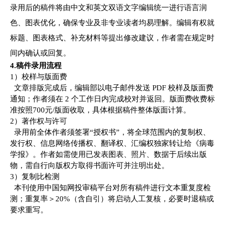
录用后的稿件将由中文
和
英文双语文字编辑统一进行语言润
色、图表优化，确保专业及非专业读者均易理解。编辑有权就
标题、图表格式、补充材料等提出修改建议，作者需在
规定时
间
内确认或回复。
4.
稿件录用流程
1）校样与版面费
文章排版完成后，编辑部以电子邮件发送
PDF 校样及版面费
通知；作者须在 2 个工作日内完成校对并返回。
版面费收费标
准按照
7
00
元
/版面收取，具体根据稿件整体版面计算。
2）著作权与许可
录用
前
全体作者须签署
“
授权书
”，将全球范围内的复制权、
发行权、信息网络传播权、翻译权、汇编权独家转让给《病毒
学报》。作者如需使用已发表图表、照片、数据于后续出版
物，需自行向版权方取得书面许可并注明出处。
3
）
复制比检测
本刊使用
中国知网投审稿平台
对所有稿件进行文本重复度检
测；重复率＞
20%（含自引）将启动人工复核，必要时退稿或
要求重写。