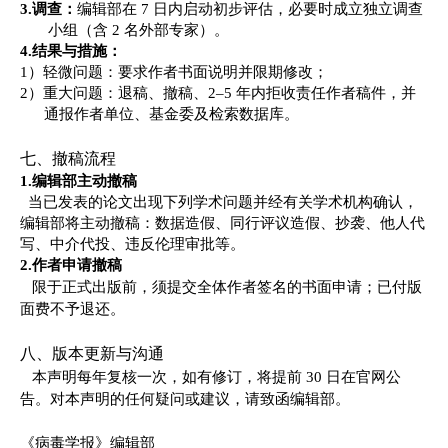
3.
调查：
编辑部在
7 日内启动初步评估，必要时成立独立调查
小组（含 2 名外部专家）。
4.
结果与措施：
1）
轻微问题：要求作者书面说明并限期修改；
2）
重大问题：退稿、撤稿、
2–5 年内拒收责任作者稿件，并
通报作者单位、基金委及检索数据库
。
七、撤稿流程
1.
编辑部主动撤稿
当已发表的论文出现下列学术问题并经有关学术机构确认，
编辑部将主动撤稿：
数据造假、同行评议造假、抄袭、
他人代
写、中介代投、
违反伦理审批等。
2.
作者申请撤稿
限于正式出版前，须提交全体作者签名的书面申请；已付版
面费不予退还。
八、版本更新与沟通
本声明每年复核一次，如有修订，将提前
30 日在官网公
告。对本声明的任何疑问或建议，请致函编辑部。
《病毒学报》编辑部