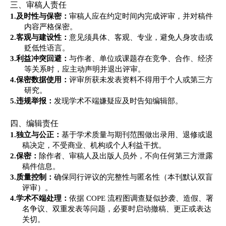
三、审稿人责任
1.
及时性与保密：
审稿人应在约定时间内完成评审，并对稿件
内容严格保密。
2.
客观与建设性：
意见须具体、客观、专业，避免人身攻击或
贬低性语言。
3.
利益冲突回避：
与作者、单位或课题存在竞争、合作、经济
等关系时，应主动声明并退出评审。
4.
保密数据使用：
评审所获未发表资料不得用于个人或第三方
研究。
5.
违规举报：
发现学术不端嫌疑应及时告知编辑部。
四、编辑责任
1.
独立与公正：
基于学术质量与期刊范围做出录用、退修或退
稿决定，不受商业、机构或个人利益干扰。
2.
保密：
除作者、审稿人及出版人员外，不向任何第三方泄露
稿件信息。
3.
质量控制：
确保同行评议的完整性与匿名性（本刊默认双盲
评审）。
4.
学术不端处理：
依据
COPE 流程图调查疑似抄袭、造假、署
名争议、双重发表等问题，必要时启动撤稿、更正或表达
关切。