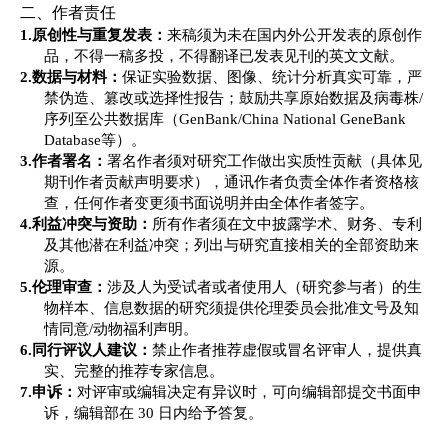
二、作者责任
1.
原创性与重复发表：
来稿须为未在国内外公开发表的原创作
品，不得一稿多投
，不得翻译已发表见刊的英文文献
。
2.
数据与材料：
保证实验数据、图像、统计分析真实可靠，严
禁伪造、篡改或选择性报告；鼓励共享原始数据及病毒株
/
序列至公共数据库（GenBank/China National GeneBank
Database等）。
3.
作者署名：
署名作者须对研究工作做出实质性贡献
（具体见
期刊作者贡献声明要求）
，通讯作者负责全体作者资格核
查
，
任何作者变更须书面说明并由全体作者签字。
4.
利益冲突与资助：
所有作者须在文中披露学术、财务、专利
及其他潜在利益冲突；列出与研究直接相关的全部资助来
源。
5.
伦理审查：
涉及人为受试者或者使用人（研究参与者）的生
物样本、信息数据的研究
须提供伦理委员会批准文号及知
情同意
/动物福利声明。
6.
同行评议人建议：
禁止作者推荐虚假或冒名评审人
，
提供真
实、完整的推荐专家信息。
7.
申诉：
对评审或编辑决定有异议时，可向编辑部提交书面申
诉，编辑部在
30 日内给予答复。