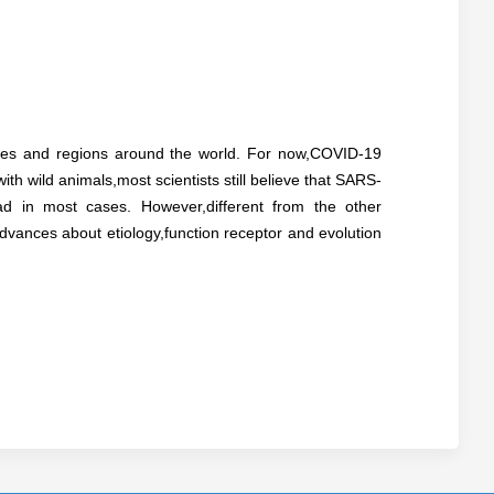
ies and regions around the world. For now,COVID-19
h wild animals,most scientists still believe that SARS-
ead in most cases. However,different from the other
nces about etiology,function receptor and evolution