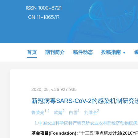
首页
期刊简介
稿件动态
投稿指南
2020, 05, v.36 927-935
新冠病毒SARS-CoV-2的感染机制研究
1,2
2
1
2
鲁荣光
武婧
白雪
刘维全
1.中国农业科学院特产研究所农业农村部经济动物疫
基金项目(Foundation):
“十三五”重点研发计划(2016YFD