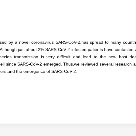
sed by a novel coronavirus SARS-CoV-2,has spread to many countr
. Although just about 2% SARS-CoV-2 infected patients have contacted wit
rspecies transmission is very difficult and lead to the new host d
ll since SARS-CoV-2 emerged. Thus,we reviewed several research adva
nderstand the emergence of SARS-CoV-2.