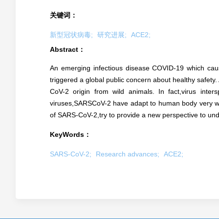
关键词：
新型冠状病毒;
研究进展;
ACE2;
Abstract：
An emerging infectious disease COVID-19 which cau
triggered a global public concern about healthy safety
CoV-2 origin from wild animals. In fact,virus inte
viruses,SARSCoV-2 have adapt to human body very we
of SARS-CoV-2,try to provide a new perspective to u
KeyWords：
SARS-CoV-2;
Research advances;
ACE2;